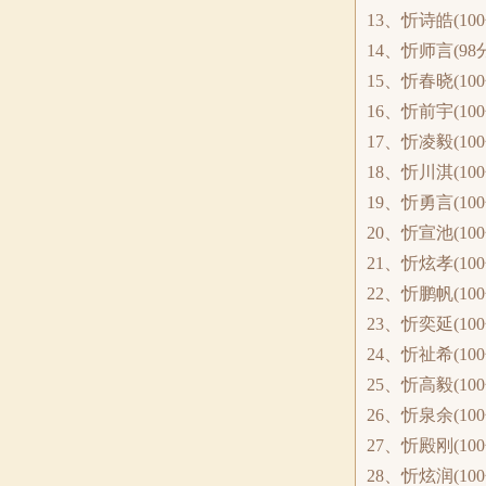
13、忻诗皓(100
14、忻师言(98
15、忻春晓(100
16、忻前宇(100
17、忻凌毅(100
18、忻川淇(100
19、忻勇言(100
20、忻宣池(100
21、忻炫孝(100
22、忻鹏帆(100
23、忻奕延(100
24、忻祉希(100
25、忻高毅(100
26、忻泉余(100
27、忻殿刚(100
28、忻炫润(100