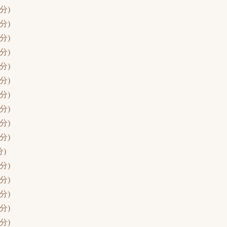
分)
分)
分)
分)
分)
分)
分)
分)
分)
分)
分)
分)
分)
分)
分)
分)