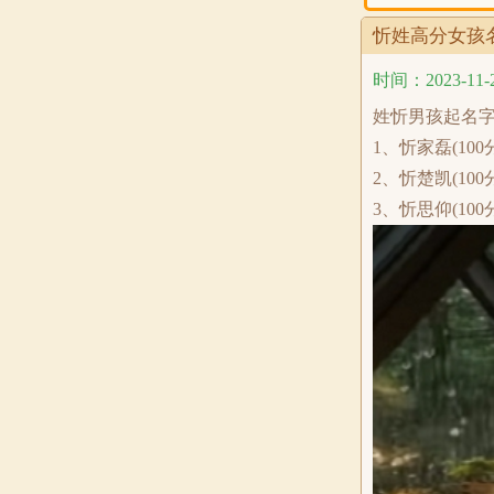
忻姓高分女孩
时间：2023-11-28
姓忻男孩起名字
1、忻家磊(100
2、忻楚凯(100
3、忻思仰(100