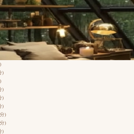
)
分)
)
分)
分)
分)
分)
分)
分)