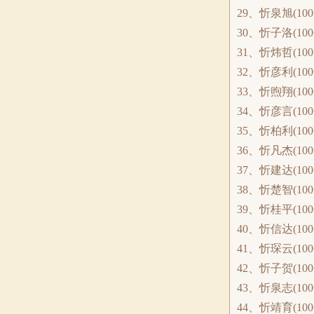
29、忻泉旭(100
30、忻子洛(100
31、忻炜哲(100
32、忻彦利(100
33、忻煦翔(100
34、忻彦言(100
35、忻柏利(100
36、忻凡杰(100
37、忻建达(100
38、忻楚智(100
39、忻桂平(100
40、忻信达(100
41、忻琛云(100
42、忻子贺(100
43、忻泉志(100
44、忻靖育(100