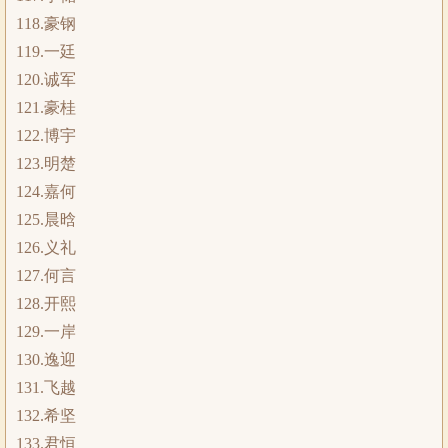
118.豪钢
119.一廷
120.诚军
121.豪桂
122.博宇
123.明楚
124.嘉何
125.晨晗
126.义礼
127.何言
128.开熙
129.一岸
130.逸迎
131.飞越
132.希坚
133.君恒