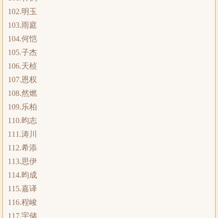
102.明玉
103.雨庭
104.何恺
105.子杰
106.天桢
107.恩权
108.然燃
109.乐柏
110.昀志
111.涛川
112.希添
113.思伊
114.昀成
115.嘉译
116.程峻
117.宇储