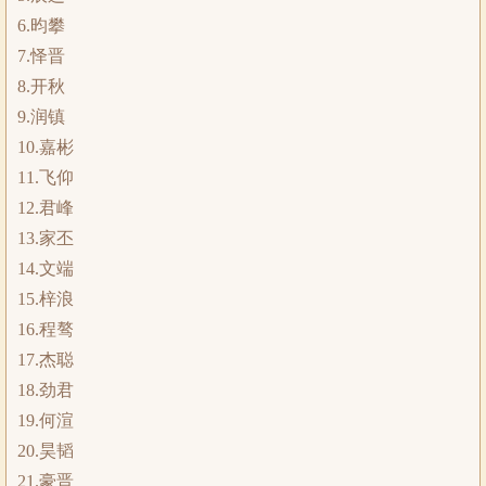
6.昀攀
7.怿晋
8.开秋
9.润镇
10.嘉彬
11.飞仰
12.君峰
13.家丕
14.文端
15.梓浪
16.程骜
17.杰聪
18.劲君
19.何渲
20.昊韬
21.豪晋