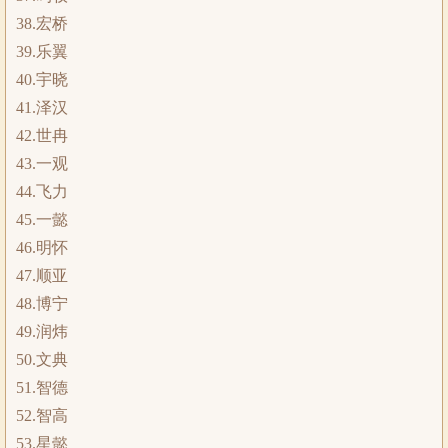
38.宏桥
39.乐翼
40.宇晓
41.泽汉
42.世冉
43.一观
44.飞力
45.一懿
46.明怀
47.顺亚
48.博宁
49.润炜
50.文典
51.智德
52.智高
53.星懿