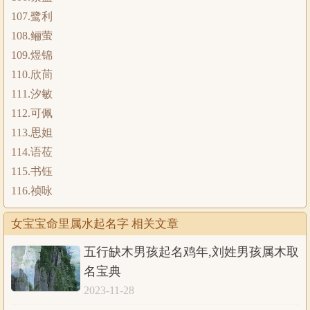
107.鹭利
108.鲡萤
109.煜锦
110.欣茼
111.汐敏
112.可佩
113.思妲
114.语莅
115.书钰
116.祯咏
女宝宝命里属水起名字 相关文章
五行缺木男孩起名鸡年,刘姓男孩属木取
名宝典
2023-11-28