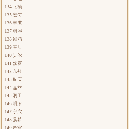
134.飞祯
135.宏何
136.丰淇
137.明熙
138.诚鸿
139.睿居
140.昊伦
141.然赛
142.东衿
143.航庆
144.嘉营
145.润卫
146.明泳
147.宇宸
148.晨希
149.希宫