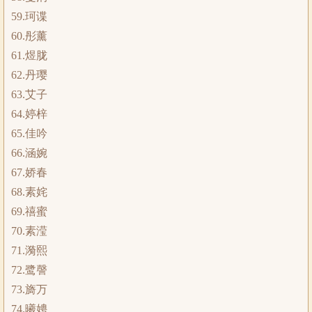
59.珂谍
60.彤薰
61.煜胧
62.丹璎
63.艾子
64.婷梓
65.佳吟
66.涵婉
67.娇春
68.素姹
69.禧蜜
70.素滢
71.漪熙
72.鹭謦
73.旖万
74.曦娉