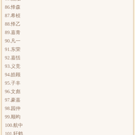
86.怿森
87.希桢
88.怿乙
89.嘉青
90.凡一
91.东荣
92.嘉恬
93.义竞
94.皓顾
95.子丰
96.文彪
97.豪嘉
98.园仲
99.顺昀
100.航中
101.轩鹤