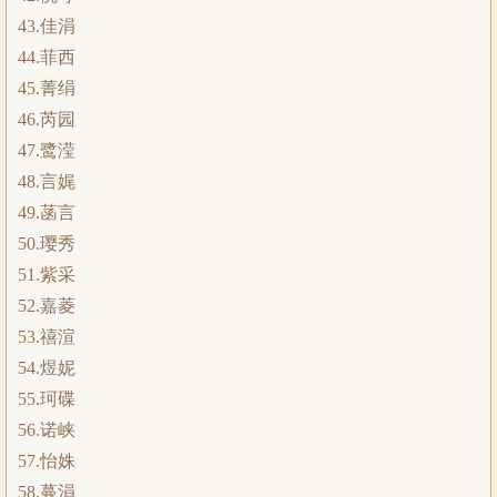
43.佳涓
44.菲西
45.菁绢
46.芮园
47.鹭滢
48.言娓
49.菡言
50.璎秀
51.紫采
52.嘉菱
53.禧渲
54.煜妮
55.珂碟
56.诺峡
57.怡姝
58.蔓涓