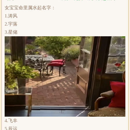
女宝宝命里属水起名字：
1.涛风
2.宇落
3.星储
4.飞丰
5.辰运