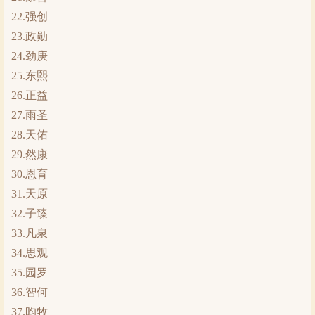
22.强创
23.政勋
24.劲庚
25.东熙
26.正益
27.雨圣
28.天佑
29.然康
30.恩育
31.天原
32.子臻
33.凡泉
34.思观
35.园罗
36.智何
37.昀牧