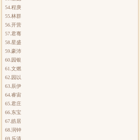
54.程庚
55.林群
56.开营
57.君骞
58.星盛
59.豪沛
60.园银
61.文燃
62.园以
63.辰伊
64.睿宙
65.君庄
66.东宝
67.皓居
68.润钟
69.乐清