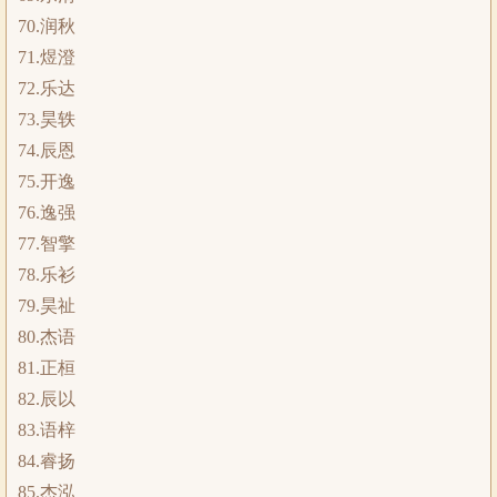
70.润秋
71.煜澄
72.乐达
73.昊轶
74.辰恩
75.开逸
76.逸强
77.智擎
78.乐衫
79.昊祉
80.杰语
81.正桓
82.辰以
83.语梓
84.睿扬
85.杰泓