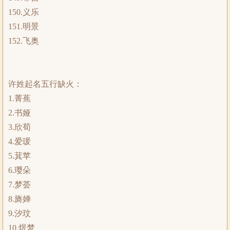
150.义乐
151.明景
152.飞奥
许姓起名五行缺火：
1.菁蕉
2.书娅
3.欣荀
4.爱瑗
5.萁苹
6.璎朵
7.梦荟
8.旖婵
9.汐玟
10.煜梦