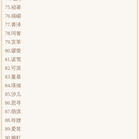
75.祯幂
76.禧嵋
77.菁泽
78.珂箐
79.言莘
80.瑷蕾
81.诺莺
82.可淇
83.蔓慕
84.瑛倾
85.汐儿
86.思寻
87.萌淇
88.玲娌
89.爱茸
90.婉虹