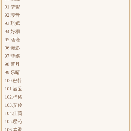
91.梦絮
92.璎昔
93.琪嫣
94.好桐
95.涵瑾
96.诺影
97.菲碟
98.菁丹
99.乐晴
100.彤怜
101.涵爰
102.梓格
103.艾伶
104.佳茼
105.璎沁
106.素盈