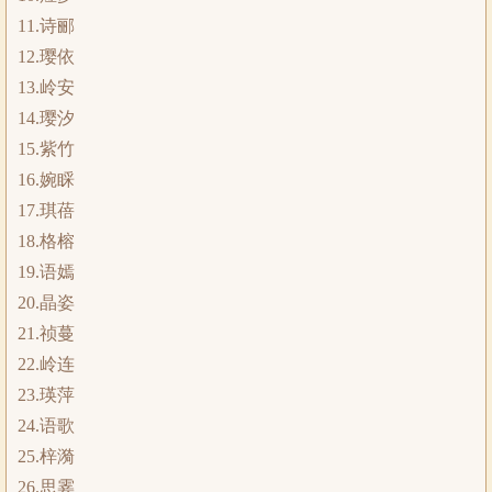
11.诗郦
12.璎依
13.岭安
14.璎汐
15.紫竹
16.婉睬
17.琪蓓
18.格榕
19.语嫣
20.晶姿
21.祯蔓
22.岭连
23.瑛萍
24.语歌
25.梓漪
26.思霎