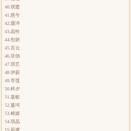
40.琪鹭
41.慈兮
42.瑷泮
43.晶怜
44.彤妍
45.言云
46.菲俏
47.琪艺
48.伊蔚
49.芩莲
50.梓夕
51.嘉蛟
52.蔓珂
53.榕嬉
54.琪晶
55.蔚虞