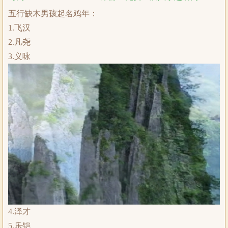
五行缺木男孩起名鸡年：
1.飞汉
2.凡尧
3.义咏
4.泽才
5.乐铠