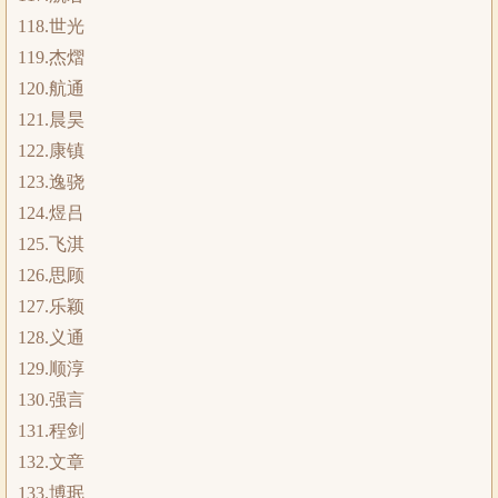
118.世光
119.杰熠
120.航通
121.晨昊
122.康镇
123.逸骁
124.煜吕
125.飞淇
126.思顾
127.乐颖
128.义通
129.顺淳
130.强言
131.程剑
132.文章
133.博珉