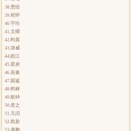
38.恩恬
39.程怀
40.宇珩
41.文曜
42.昀晨
43.涛威
44.皓江
45.星昶
46.辰秦
47.园鉴
48.昀林
49.航钟
50.君之
51.凡滔
52.凯新
53.康鹏