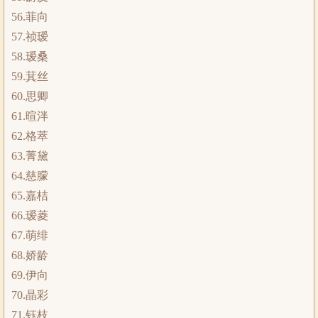
56.菲向
57.祯瑷
58.瑷桑
59.萁丝
60.思卿
61.暄泮
62.格萃
63.菁黛
64.慈朦
65.嘉桔
66.瑷菱
67.萌绯
68.娇龄
69.伊向
70.晶彩
71.钰枝