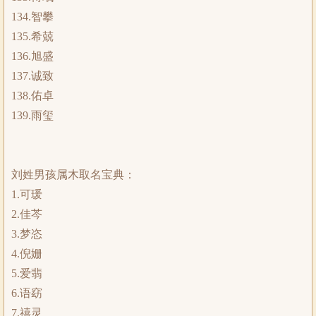
134.智攀
135.希兢
136.旭盛
137.诚致
138.佑卓
139.雨玺
刘姓男孩属木取名宝典：
1.可瑗
2.佳芩
3.梦恣
4.倪姗
5.爱翡
6.语窈
7.禧灵