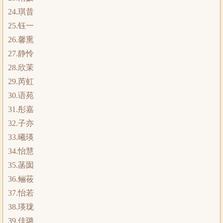
24.琪昔
25.钰一
26.馨熏
27.静怜
28.欣茉
29.芮虹
30.语苑
31.彤嘉
32.子亦
33.曦瑛
34.怡慧
35.菡囡
36.鲡莜
37.怡若
38.瑛珑
39.佳璐