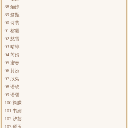
88.鲡婷
89.鹭甄
90.诗翡
91.榕霎
92.慈雪
93.晴绯
94.芮婧
95.蜜春
96.萁汾
97.欣絮
98.语玫
99.语謦
100.旖朦
101.书媚
102.汐芸
103.瑷玉