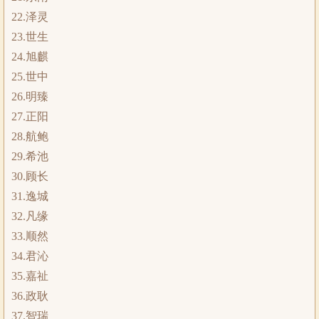
22.泽灵
23.世生
24.旭麒
25.世中
26.明臻
27.正阳
28.航鲍
29.希池
30.顾长
31.逸城
32.凡缘
33.顺然
34.君沁
35.嘉祉
36.政耿
37.智瑞