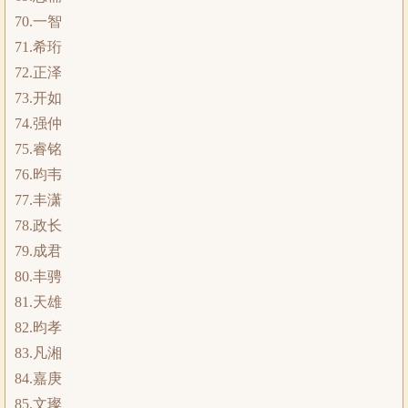
70.一智
71.希珩
72.正泽
73.开如
74.强仲
75.睿铭
76.昀韦
77.丰潇
78.政长
79.成君
80.丰骋
81.天雄
82.昀孝
83.凡湘
84.嘉庚
85.文璨