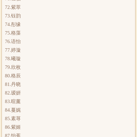
72.紫萃
73.钰韵
74.彤缘
75.格藻
76.语怡
77.婷漩
78.曦璇
79.欣枚
80.格辰
81.丹晓
82.瑷妍
83.暄薰
84.蔓娓
85.素荨
86.紫姬
87.怡蕉