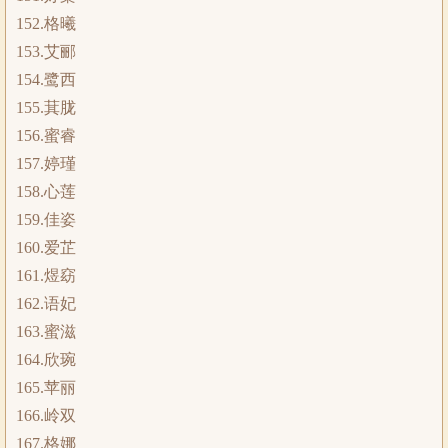
152.格曦
153.艾郦
154.鹭西
155.萁胧
156.蜜睿
157.婷瑾
158.心莲
159.佳姿
160.爱芷
161.煜窈
162.语妃
163.蜜滋
164.欣琬
165.苹丽
166.岭双
167.格娜