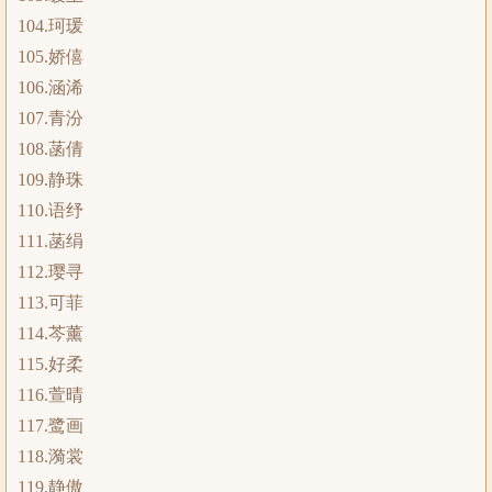
104.珂瑗
105.娇僖
106.涵浠
107.青汾
108.菡倩
109.静珠
110.语纾
111.菡绢
112.璎寻
113.可菲
114.芩薰
115.好柔
116.萱晴
117.鹭画
118.漪裳
119.静傲