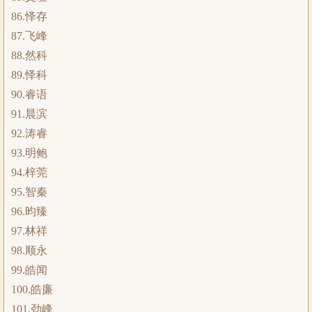
86.怿存
87.飞峰
88.然科
89.怿科
90.睿语
91.晨滨
92.涛睿
93.明鲍
94.梓莞
95.智秦
96.昀臻
97.林祥
98.顺永
99.皓闻
100.皓廉
101.劲峰