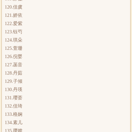
120.佳虞
121.娇依
122.爱紫
123.钰芍
124.琪朵
125.萱珊
126.倪婴
127.菡音
128.丹茹
129.子倾
130.丹瑛
131.璎荟
132.佳琦
133.格娴
134.素儿
135.璎嫦