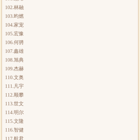
102.林融
103.昀燃
104.家宠
105.宏豫
106.何骋
107.鑫雄
108.旭典
109.杰赫
110.文奥
111.凡宇
112.顺攀
113.世文
114.明尔
115.文隆
116.智健
117.航君