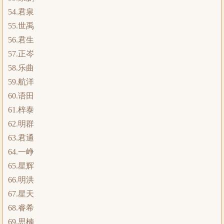
54.君泉
55.世禹
56.君生
57.正岑
58.乐曲
59.航洋
60.语田
61.梓泰
62.明群
63.君通
64.一峥
65.星辉
66.明洪
67.星天
68.睿希
69.思楠