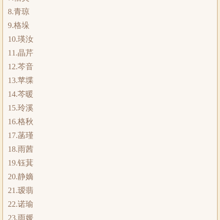
8.青琼
9.格垛
10.瑛汝
11.晶芹
12.芩音
13.苹堞
14.芩暖
15.玲溪
16.格秋
17.菡瑾
18.雨茜
19.钰萁
20.静嫡
21.瑷翡
22.诺瑜
23.雨媛