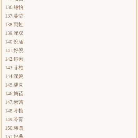
136.鲡怡
137.蔓莹
138.雨虹
139.涵双
140.倪涵
141.好倪
142.钰素
143.菲柏
144.涵婉
145.馨真
146.旖蓓
147.素茜
148.芩帧
149.芩青
150.瑛圆
151.好桑