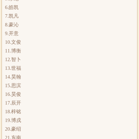
6.皓凯
7.凯凡
8.豪沁
9.开意
10.文俊
11.博衡
12.智卜
13.世福
14.昊翰
15.思滨
16.昊俊
17.辰开
18.梓铭
19.博戌
20.豪绍
21.东南