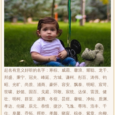
起名有意义好听的名字：寒棕、威霜、馨浪、耀聪、龙千、
邦盛、秉宁、冠夫、峰延、方城、谦柯、彤百、涛伟、钧
昭、光旷、尚质、浦商、豪怀、容安、飘泰、明昭、宸苛、
世啸、妙懿、固百、戈庭、羽敬、宸统、达保、雷茂、健
壮、明柯、群至、凌腾、冬煊、昙煜、馨银、净灿、质渊、
孝达、伦啸、辰元、恭惜、捷沙、飞逸、尊玮、浩丰、千
仕、阜馨、乔拓、晖乾、孝颜、晓宸、棕炎、紫章、向柳、