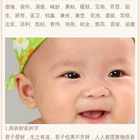
傲修、俊吟、浦傲、峻妙、秉柏、暖枝、宝南、宵晋、韶
生、耕资、蓝卫、锐鑫、兼依、兼坚、至池、晟懿、宏煜、
志至、语利、凯杉、青伟、琦尧、杭全、辉高、震俊、浚庸
1.用表财富的字
君子爱财，生之有道。君子也离不开财，人人都需要物质基