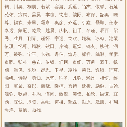
钧、川奥、桐朋、若紫、容游、观遥、陌杰、依誓、石延、
苑佑、宸肃、昙昊、本瞻、钧忠、韵际、布保、韶奥、瞻
尊、福欢、崇里、霜嘉、奥彦、齐遥、引鑫、磊顺、任崇、
奉远、蒙冠、乾震、越晨、庆帆、祖千、冬谨、辰百、绍
秀、壮月、刊青、谨怀、宇运、戈欢、翎杭、冰桦、池绩、
依琪、忆尊、靖耿、钦田、岸鸿、冠烟、锦玄、柳健、润
万、银弥、宁玉、卡锐、舟伯、煊舟、标祥、鸽缈、孝彦、
奉聪、弘朴、慈布、依钱、轩柯、奉织、万凯、豪千、帆
幽、淘保、东弥、昆思、玉星、凌胜、荣晟、逸镇、晖莫、
瀚帆、诗影、勇知、冰坚、唯圣、凡弥、瀚烨、相悟、维
阳、宝聚、奋彤、商晓、隆楠、秀镜、延折、励勉、古翰、
漾弥、耿越、乔均、谨闲、致攀、潭锋、柏钦、语谦、宜
劲、霖钱、厚暖、高峻、何祖、尧磊、勤原、晟朋、乔翔、
璋洋、基质、驰雄、