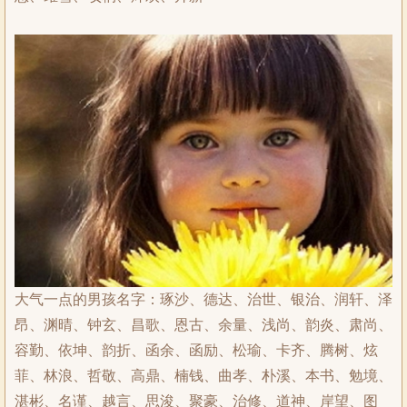
大气一点的男孩名字：琢沙、德达、治世、银治、润轩、泽
昂、渊晴、钟玄、昌歌、恩古、余量、浅尚、韵炎、肃尚、
容勤、依坤、韵折、函余、函励、松瑜、卡齐、腾树、炫
菲、林浪、哲敬、高鼎、楠钱、曲孝、朴溪、本书、勉境、
湛彬、名谨、越言、思浚、聚豪、治修、道神、岸望、图