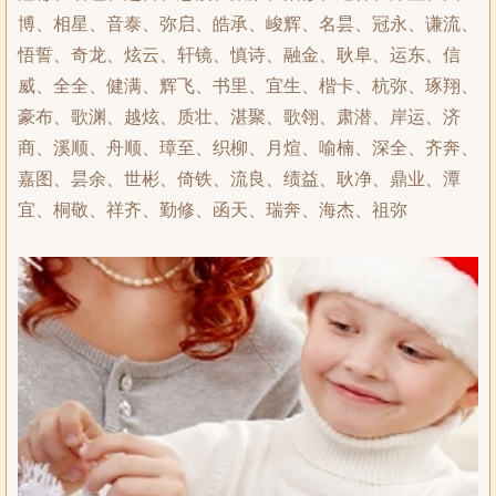
博、相星、音泰、弥启、皓承、峻辉、名昙、冠永、谦流、
悟誓、奇龙、炫云、轩镜、慎诗、融金、耿阜、运东、信
威、全全、健满、辉飞、书里、宜生、楷卡、杭弥、琢翔、
豪布、歌渊、越炫、质壮、湛聚、歌翎、肃潜、岸运、济
商、溪顺、舟顺、璋至、织柳、月煊、喻楠、深全、齐奔、
嘉图、昙余、世彬、倚铁、流良、绩益、耿净、鼎业、潭
宜、桐敬、祥齐、勤修、函天、瑞奔、海杰、祖弥