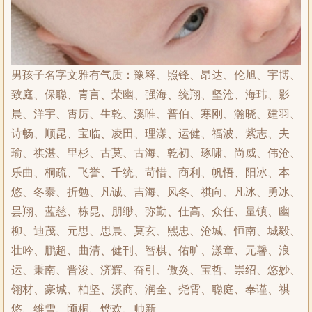
男孩子名字文雅有气质：豫释、照锋、昂达、伦旭、宇博、
致庭、保聪、青言、荣幽、强海、统翔、坚沧、海玮、影
晨、洋宇、霄厉、生乾、溪唯、普伯、寒刚、瀚晓、建羽、
诗畅、顺昆、宝临、凌田、理漾、运健、福波、紫志、夫
瑜、祺湛、里杉、古莫、古海、乾初、琢啸、尚威、伟沧、
乐曲、桐疏、飞誉、千统、苛惜、商利、帆悟、阳冰、本
悠、冬泰、折勉、凡诚、吉海、风冬、祺向、凡冰、勇冰、
昙翔、蓝慈、栋昆、朋缈、弥勤、仕高、众任、量镇、幽
柳、迪茂、元思、思晨、莫玄、熙忠、沧城、恒南、城毅、
壮吟、鹏超、曲清、健刊、智棋、佑旷、漾章、元馨、浪
运、秉南、晋浚、济辉、奋引、傲炎、宝哲、崇绍、悠妙、
翎材、豪城、柏坚、溪商、润全、尧霄、聪庭、奉谨、祺
悠、维雪、顷桐、烨欢、帅新