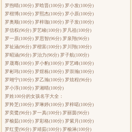
罗煦晴(100分) 罗晗晋(100分) 罗小发(100分)
罗楷博(100分) 罗熙杰(100分) 罗小原(100分)
罗奥顺(100分) 罗梓珈(100分) 罗子发(100分)
罗信权(96分) 罗艺峻(100分) 罗凡祖(100分)
罗一原(100分) 罗思智(96分) 罗泉翔(96分)
罗祉涵(96分) 罗楷富(100分) 罗川翔(100分)
罗昭涵(96分) 罗治力(96分) 罗子航(100分)
罗晟骞(100分) 罗小豹(100分) 罗艺峰(100分)
罗彬玮(100分) 罗煜栋(100分) 罗崇瀚(100分)
罗翊宁(100分) 罗乙瀚(100分) 罗炫程(96分)
罗小淳(100分) 罗湘晴(100分)
罗姓100分的女孩名字大全：
罗羚芝(100分) 罗琳婷(100分) 罗梓喏(100分)
罗奕鹭(96分) 罗一真(100分) 罗丽茵(96分)
罗榆茹(100分) 罗彩格(100分) 罗紫月(100分)
罗红雯(96分) 罗靖茹(100分) 罗榆淋(100分)