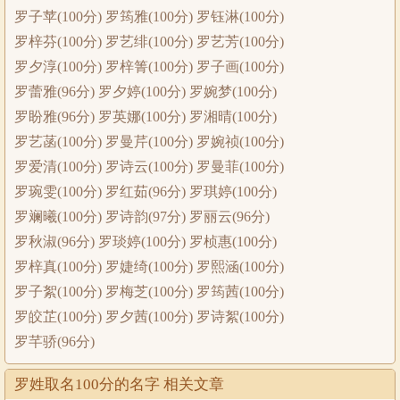
罗子苹(100分) 罗筠雅(100分) 罗钰淋(100分)
罗梓芬(100分) 罗艺绯(100分) 罗艺芳(100分)
罗夕淳(100分) 罗梓箐(100分) 罗子画(100分)
罗蕾雅(96分) 罗夕婷(100分) 罗婉梦(100分)
罗盼雅(96分) 罗英娜(100分) 罗湘晴(100分)
罗艺菡(100分) 罗曼芹(100分) 罗婉祯(100分)
罗爱清(100分) 罗诗云(100分) 罗曼菲(100分)
罗琬雯(100分) 罗红茹(96分) 罗琪婷(100分)
罗斓曦(100分) 罗诗韵(97分) 罗丽云(96分)
罗秋淑(96分) 罗琰婷(100分) 罗桢惠(100分)
罗梓真(100分) 罗婕绮(100分) 罗熙涵(100分)
罗子絮(100分) 罗梅芝(100分) 罗筠茜(100分)
罗皎芷(100分) 罗夕茜(100分) 罗诗絮(100分)
罗芊骄(96分)
罗姓取名100分的名字 相关文章