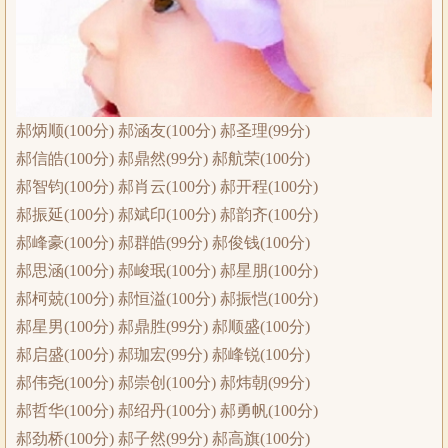
郝炳顺(100分) 郝涵友(100分) 郝圣理(99分)
郝信皓(100分) 郝鼎然(99分) 郝航荣(100分)
郝智钧(100分) 郝肖云(100分) 郝开程(100分)
郝振延(100分) 郝斌印(100分) 郝韵齐(100分)
郝峰豪(100分) 郝群皓(99分) 郝俊钱(100分)
郝思涵(100分) 郝峻珉(100分) 郝星朋(100分)
郝柯兢(100分) 郝恒溢(100分) 郝振恺(100分)
郝星男(100分) 郝鼎胜(99分) 郝顺盛(100分)
郝启盛(100分) 郝珈宏(99分) 郝峰锐(100分)
郝伟尧(100分) 郝崇创(100分) 郝炜朝(99分)
郝哲华(100分) 郝绍丹(100分) 郝勇帆(100分)
郝劲桥(100分) 郝子然(99分) 郝高旗(100分)