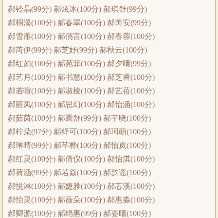
郝铃晶(99分) 郝炫冰(100分) 郝琪舒(99分)
郝桐溪(100分) 郝春翠(100分) 郝芮安(99分)
郝雪雁(100分) 郝俏言(100分) 郝春蓉(100分)
郝芮伊(99分) 郝芝妤(99分) 郝秋云(100分)
郝红如(100分) 郝苑菲(100分) 郝夕晴(99分)
郝艺月(100分) 郝书慧(100分) 郝芝睿(100分)
郝若喧(100分) 郝淑棱(100分) 郝艺蓓(100分)
郝丽凤(100分) 郝思幻(100分) 郝怡涵(100分)
郝茹茵(100分) 郝圆舒(99分) 郝芊晓(100分)
郝柠朵(97分) 郝纾可(100分) 郝珂萌(100分)
郝琳晴(99分) 郝芊桦(100分) 郝怡岚(100分)
郝红灵(100分) 郝倩仪(100分) 郝怡淇(100分)
郝荷涵(99分) 郝若焱(100分) 郝韵谣(100分)
郝悦淋(100分) 郝婕雅(100分) 郝芯溪(100分)
郝怡灵(100分) 郝薇朵(100分) 郝惠淼(100分)
郝卿源(100分) 郝绢惠(99分) 郝姿晴(100分)