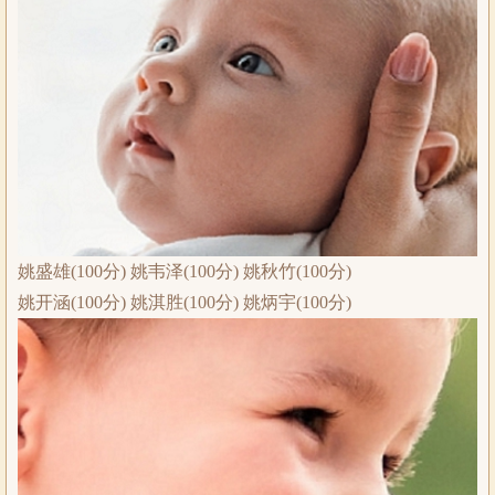
姚盛雄(100分) 姚韦泽(100分) 姚秋竹(100分)
姚开涵(100分) 姚淇胜(100分) 姚炳宇(100分)