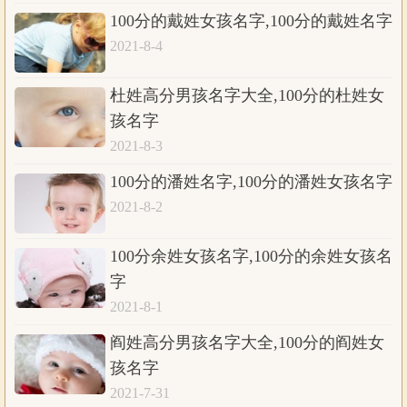
100分的戴姓女孩名字,100分的戴姓名字
2021-8-4
杜姓高分男孩名字大全,100分的杜姓女
孩名字
2021-8-3
100分的潘姓名字,100分的潘姓女孩名字
2021-8-2
100分余姓女孩名字,100分的余姓女孩名
字
2021-8-1
阎姓高分男孩名字大全,100分的阎姓女
孩名字
2021-7-31