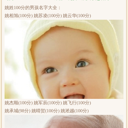
姚姓100分的男孩名字大全：
姚相旭(100分) 姚苏凌(100分) 姚云华(100分)
姚杰顺(100分) 姚军辰(100分) 姚飞行(100分)
姚承城(98分) 姚晴贺(100分) 姚淞越(100分)