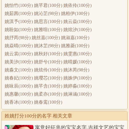
姚怡竹(100分) 姚芊君(100分) 姚依伶(100分)
姚茹茜(100分) 姚沁芷(98分) 姚柏伊(100分)
姚淇予(100分) 姚思言(100分) 姚云焱(100分)
姚盼如(100分) 姚雅喧(100分) 姚炫汐(100分)
姚抒芮(98分) 姚丝嘉(100分) 姚淑嘉(100分)
姚焱晴(100分) 姚沐芷(98分) 姚雅菱(100分)
姚云裳(100分) 姚秋好(100分) 姚雯惠(100分)
姚美汐(100分) 姚舒兮(100分) 姚晴媛(100分)
姚淼文(100分) 姚炫伶(100分) 姚沐芮(98分)
姚春妃(100分) 姚璎芯(100分) 姚姝伊(100分)
姚咏辰(100分) 姚芊含(100分) 姚婷淼(100分)
姚惠馨(100分) 姚柔亦(100分) 姚淋涵(100分)
姚香冰(100分) 姚春鸾(100分)
姓姚打分100分的名字 相关文章
寓意好征兆的宝宝名字,吉祥文艺的宝宝