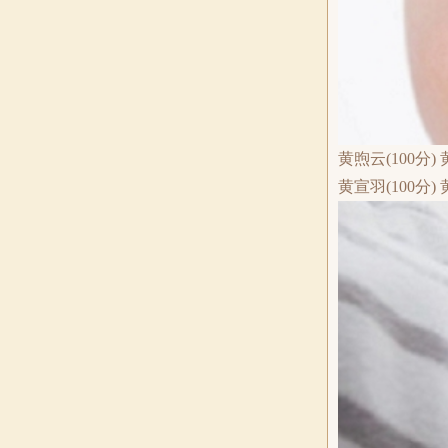
黄煦云(100分) 
黄宣羽(100分) 