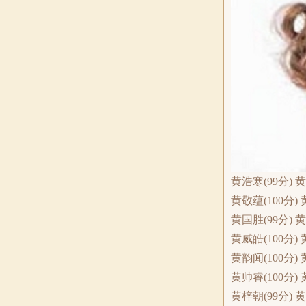
黄浩寒(99分) 黄
黄敬蕴(100分) 
黄国胜(99分) 黄
黄威皓(100分) 
黄韵闻(100分) 
黄帅睿(100分) 
黄梓朝(99分) 黄