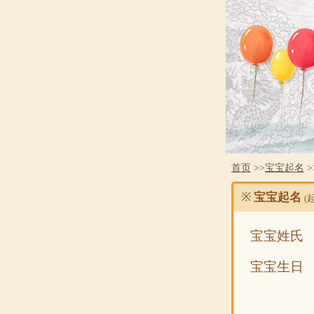
首页
>>
宝宝起名
>
※
宝宝起名
(
宝宝姓氏
宝宝生日