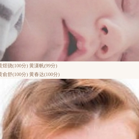
黄煜骁(100分) 黄潇帆(99分)
黄俞舒(100分) 黄春达(100分)