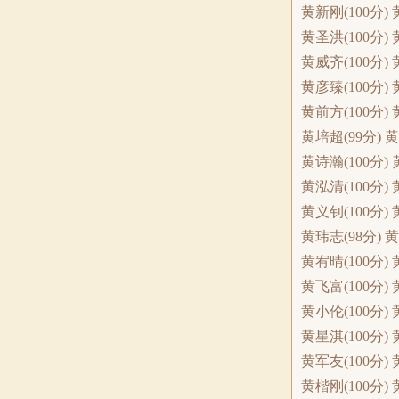
黄新刚(100分) 
黄圣洪(100分) 
黄威齐(100分) 
黄彦臻(100分) 
黄前方(100分) 
黄培超(99分) 黄
黄诗瀚(100分) 
黄泓清(100分) 
黄义钊(100分) 
黄玮志(98分) 黄
黄宥晴(100分) 
黄飞富(100分) 
黄小伦(100分) 
黄星淇(100分) 
黄军友(100分) 
黄楷刚(100分) 