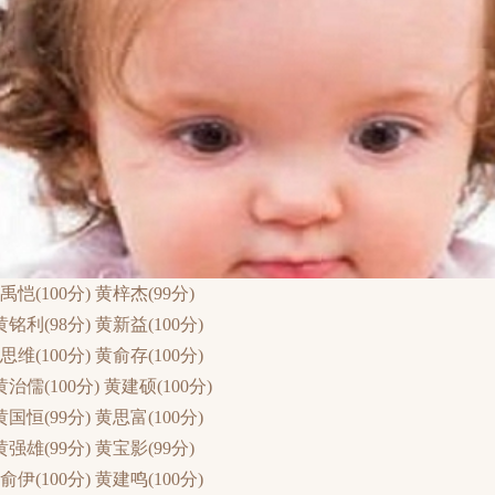
禹恺(100分) 黄梓杰(99分)
黄铭利(98分) 黄新益(100分)
思维(100分) 黄俞存(100分)
黄治儒(100分) 黄建硕(100分)
黄国恒(99分) 黄思富(100分)
黄强雄(99分) 黄宝影(99分)
俞伊(100分) 黄建鸣(100分)