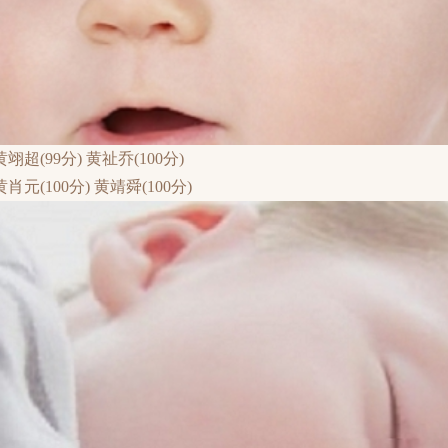
黄翊超(99分) 黄祉乔(100分)
黄肖元(100分) 黄靖舜(100分)