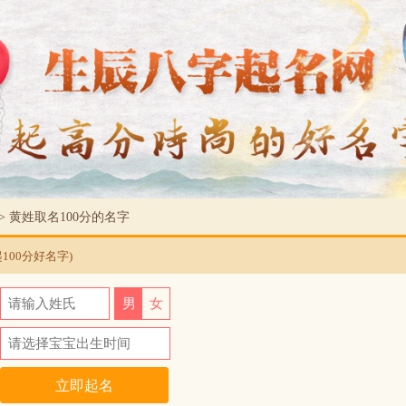
> 黄姓取名100分的名字
起100分好名字)
男
女