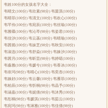
韦姓100分的女孩名字大全：
韦晴文(100分) 韦欣素(98分) 韦茵淇(100分)
韦晴菲(100分) 韦清文(100分) 韦欢心(100分)
韦芊伶(100分) 韦宛辰(100分) 韦丝瑜(100分)
韦雅碟(100分) 韦沁芩(98分) 韦姿君(100分)
韦佳汐(100分) 韦云菡(100分) 韦晴瑜(100分)
韦茜摇(100分) 韦妹芝(98分) 韦秋安(100分)
韦淑连(100分) 韦舒焱(100分) 韦姝汐(100分)
韦茜月(100分) 韦昕芸(98分) 韦婷喏(100分)
韦淼雅(100分) 韦媛兮(100分) 韦香冰(100分)
韦依珂(98分) 韦晴心(100分) 韦奕杏(100分)
韦姝好(100分) 韦云馨(100分) 韦雁菲(100分)
韦柏辰(100分) 韦忻桐(98分) 韦晶予(100分)
韦涵嘉(100分) 韦妮倩(98分) 韦沐秀(100分)
韦彤桐(98分) 韦媛淇(100分) 韦茹云(100分)
韦宛珂(98分) 韦淋雅(100分) 韦佳倩(98分)